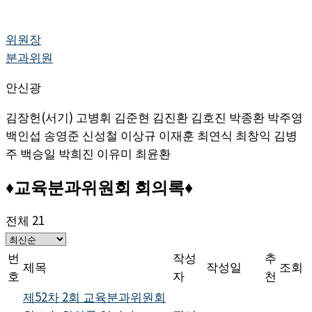
위원장
분과위원
안신광
김장헌(서기) 고병휘 김준현 김진환 김호진 박종환 박주영
백인섭 송영준 신성철 이상규 이재훈 최연식 최창익 김병
주 백승일 박희진 이유미 최윤환
♦교육분과위원회 회의록♦
전체 21
번
작성
추
제목
작성일
조회
호
자
천
제52차 2회 교육분과위원회