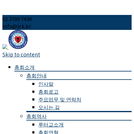
02 3789 7430
info@lck.kr
Skip to content
총회소개
총회안내
인사말
총회로고
주요업무 및 연락처
오시는 길
총회역사
루터교소개
총회연혁