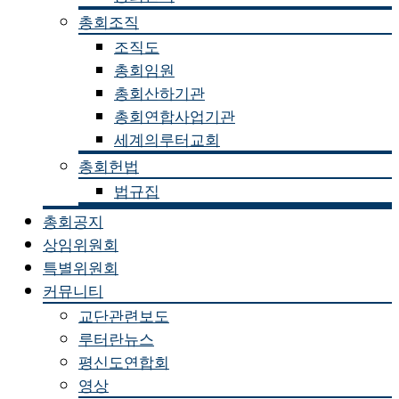
총회조직
조직도
총회임원
총회산하기관
총회연합사업기관
세계의루터교회
총회헌법
법규집
총회공지
상임위원회
특별위원회
커뮤니티
교단관련보도
루터란뉴스
평신도연합회
영상