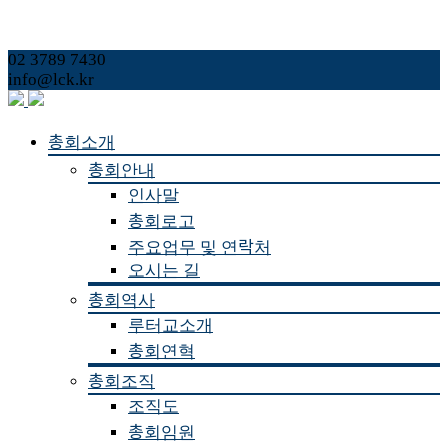
02 3789 7430
info@lck.kr
Skip
총회소개
to
총회안내
content
인사말
총회로고
주요업무 및 연락처
오시는 길
총회역사
루터교소개
총회연혁
총회조직
조직도
총회임원