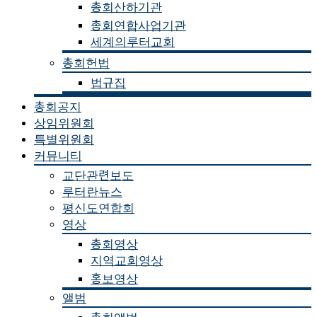
총회산하기관
총회연합사업기관
세계의루터교회
총회헌법
법규집
총회공지
상임위원회
특별위원회
커뮤니티
교단관련보도
루터란뉴스
평신도연합회
영상
총회영상
지역교회영상
홍보영상
앨범