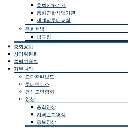
총회산하기관
총회연합사업기관
세계의루터교회
총회헌법
법규집
총회공지
상임위원회
특별위원회
커뮤니티
교단관련보도
루터란뉴스
평신도연합회
영상
총회영상
지역교회영상
홍보영상