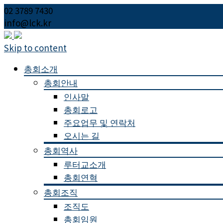
02 3789 7430
info@lck.kr
Skip to content
총회소개
총회안내
인사말
총회로고
주요업무 및 연락처
오시는 길
총회역사
루터교소개
총회연혁
총회조직
조직도
총회임원