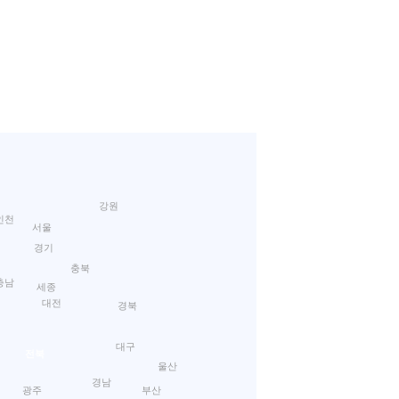
강원
인천
서울
경기
충북
충남
세종
대전
경북
대구
전북
울산
경남
광주
부산