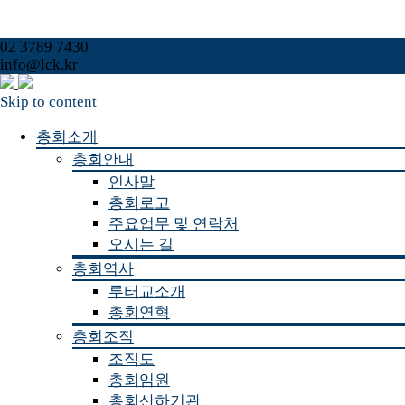
02 3789 7430
info@lck.kr
Skip to content
총회소개
총회안내
인사말
총회로고
주요업무 및 연락처
오시는 길
총회역사
루터교소개
총회연혁
총회조직
조직도
총회임원
총회산하기관