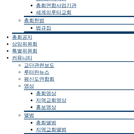
총회연합사업기관
세계의루터교회
총회헌법
법규집
총회공지
상임위원회
특별위원회
커뮤니티
교단관련보도
루터란뉴스
평신도연합회
영상
총회영상
지역교회영상
홍보영상
앨범
총회앨범
지역교회앨범