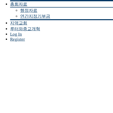
총회자료
행정자료
연간지정기부금
지역교회
루터와종교개혁
Log In
Register
커 뮤 니 티