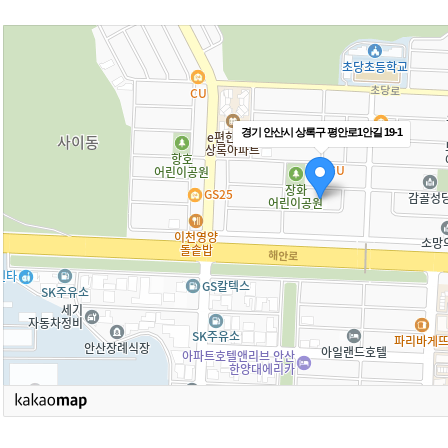
경기 안산시 상록구 평안로1안길 19-1