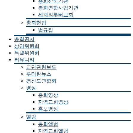
총회산하기관
총회연합사업기관
세계의루터교회
총회헌법
법규집
총회공지
상임위원회
특별위원회
커뮤니티
교단관련보도
루터란뉴스
평신도연합회
영상
총회영상
지역교회영상
홍보영상
앨범
총회앨범
지역교회앨범