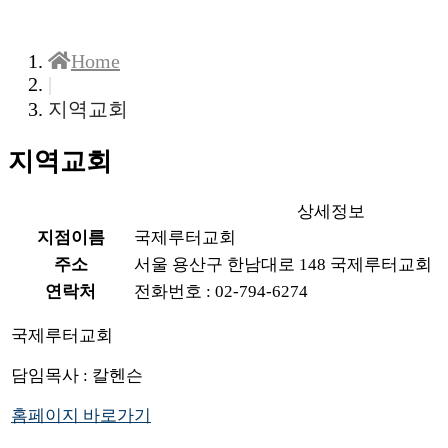
COMMUNITY
Home
|
지역교회
지역교회
상세정보
지점이름
국제루터교회
주소
서울 용산구 한남대로 148 국제루터교회
연락처
전화번호 : 02-794-6274
국제루터교회
담임목사 : 칼헨슨
홈페이지 바로가기