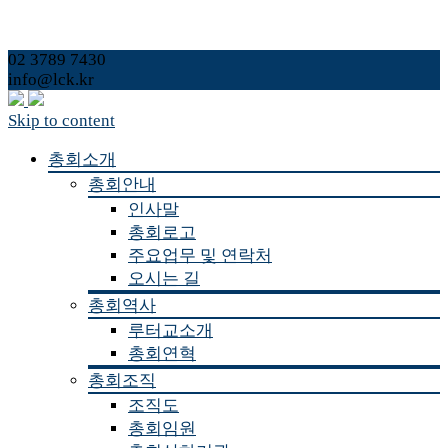
02 3789 7430
info@lck.kr
Skip to content
총회소개
총회안내
인사말
총회로고
주요업무 및 연락처
오시는 길
총회역사
루터교소개
총회연혁
총회조직
조직도
총회임원