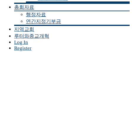
총회자료
행정자료
연간지정기부금
지역교회
루터와종교개혁
Log In
Register
커 뮤 니 티