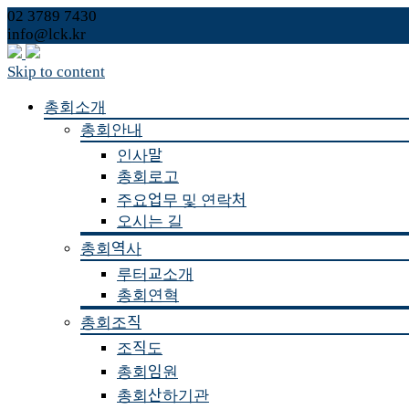
02 3789 7430
info@lck.kr
Skip to content
총회소개
총회안내
인사말
총회로고
주요업무 및 연락처
오시는 길
총회역사
루터교소개
총회연혁
총회조직
조직도
총회임원
총회산하기관