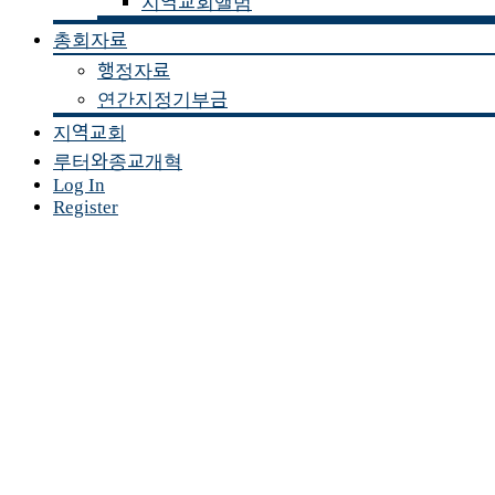
지역교회앨범
총회자료
행정자료
연간지정기부금
지역교회
루터와종교개혁
Log In
Register