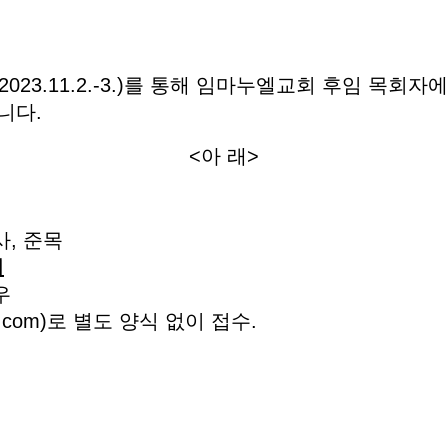
23.11.2.-3.)를 통해 임마누엘교회 후임 목회자
니다.
<아 래>
사, 준목
지
우
m55@gmail.com)로 별도 양식 없이 접수.