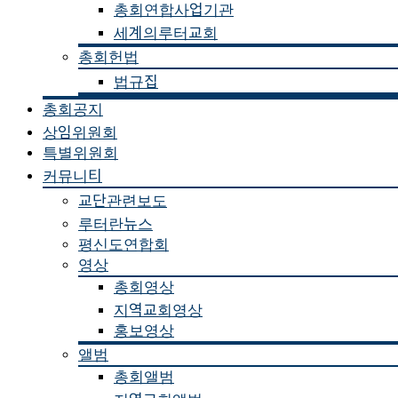
총회연합사업기관
세계의루터교회
총회헌법
법규집
총회공지
상임위원회
특별위원회
커뮤니티
교단관련보도
루터란뉴스
평신도연합회
영상
총회영상
지역교회영상
홍보영상
앨범
총회앨범