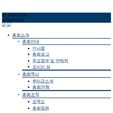
02 3789 7430
info@lck.kr
Skip
총회소개
to
총회안내
content
인사말
총회로고
주요업무 및 연락처
오시는 길
총회역사
루터교소개
총회연혁
총회조직
조직도
총회임원