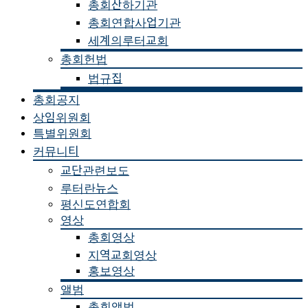
총회산하기관
총회연합사업기관
세계의루터교회
총회헌법
법규집
총회공지
상임위원회
특별위원회
커뮤니티
교단관련보도
루터란뉴스
평신도연합회
영상
총회영상
지역교회영상
홍보영상
앨범
총회앨범