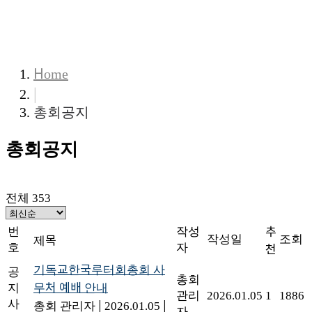
COMMUNITY
Home
|
총회공지
총회공지
전체 353
번
작성
추
작성일
조회
제목
호
자
천
기독교한국루터회총회 사
공
총회
지
무처 예배 안내
관리
2026.01.05
1
1886
사
총회 관리자
|
2026.01.05
|
자