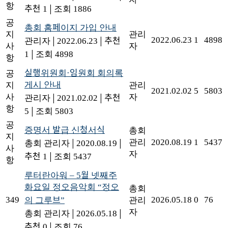
항
추천 1
|
조회 1886
공
총회 홈페이지 가입 안내
지
관리
2022.06.23
1
4898
관리자
|
2022.06.23
|
추천
사
자
1
|
조회 4898
항
실행위원회·임원회 회의록
공
게시 안내
지
관리
2021.02.02
5
5803
사
자
관리자
|
2021.02.02
|
추천
항
5
|
조회 5803
공
증명서 발급 신청서식
총회
지
관리
2020.08.19
1
5437
총회 관리자
|
2020.08.19
|
사
자
추천 1
|
조회 5437
항
루터란아워 – 5월 넷째주
화요일 정오음악회 “정오
총회
349
2026.05.18
0
76
의 그루브”
관리
자
총회 관리자
|
2026.05.18
|
추천 0
|
조회 76