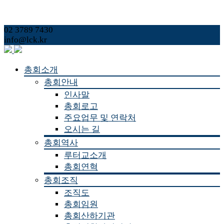
02 3789 7430
info@lck.kr
총회소개
총회안내
인사말
총회로고
주요업무 및 연락처
오시는 길
총회역사
루터교소개
총회연혁
총회조직
조직도
총회임원
총회산하기관