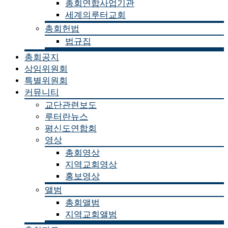
총회연합사업기관
세계의루터교회
총회헌법
법규집
총회공지
상임위원회
특별위원회
커뮤니티
교단관련보도
루터란뉴스
평신도연합회
영상
총회영상
지역교회영상
홍보영상
앨범
총회앨범
지역교회앨범