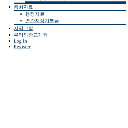
총회자료
행정자료
연간지정기부금
지역교회
루터와종교개혁
Log In
Register
커 뮤 니 티