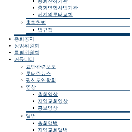
총회산하기관
총회연합사업기관
세계의루터교회
총회헌법
법규집
총회공지
상임위원회
특별위원회
커뮤니티
교단관련보도
루터란뉴스
평신도연합회
영상
총회영상
지역교회영상
홍보영상
앨범
총회앨범
지역교회앨범