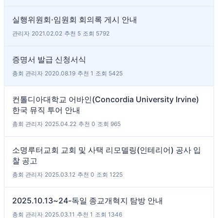
실행위원회·임원회 회의록 게시 안내
관리자
|
2021.02.02
|
추천 5
|
조회 5792
증명서 발급 신청서식
총회 관리자
|
2020.08.19
|
추천 1
|
조회 5425
컨톨디아대학교 어바인(Concordia University Irvine)
한국 뮤직 투어 안내
총회 관리자
|
2025.04.22
|
추천 0
|
조회 965
소명루터교회 교회 및 사택 리모델링(인테리어) 공사 입
찰 공고
총회 관리자
|
2025.03.12
|
추천 0
|
조회 1225
2025.10.13~24-독일 종교개혁지 탐방 안내
총회 관리자
|
2025.03.11
|
추천 1
|
조회 1346