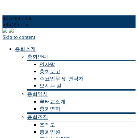
02 3789 7430
info@lck.kr
Skip to content
총회소개
총회안내
인사말
총회로고
주요업무 및 연락처
오시는 길
총회역사
루터교소개
총회연혁
총회조직
조직도
총회임원