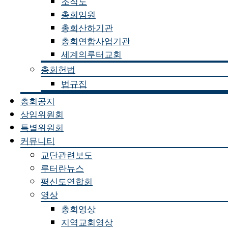
조직도
총회임원
총회산하기관
총회연합사업기관
세계의루터교회
총회헌법
법규집
총회공지
상임위원회
특별위원회
커뮤니티
교단관련보도
루터란뉴스
평신도연합회
영상
총회영상
지역교회영상