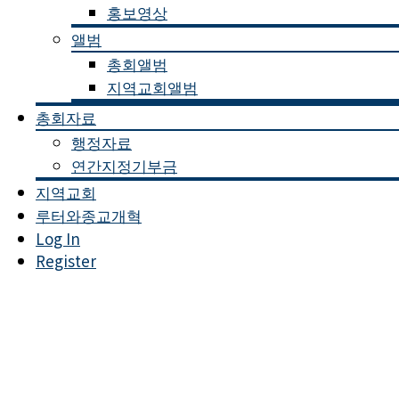
홍보영상
앨범
총회앨범
지역교회앨범
총회자료
행정자료
연간지정기부금
지역교회
루터와종교개혁
Log In
Register