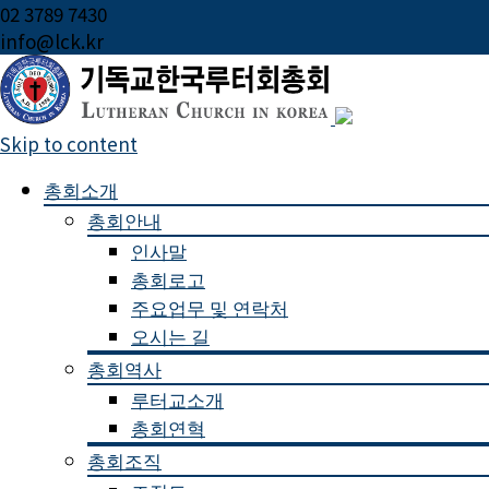
02 3789 7430
info@lck.kr
Skip to content
총회소개
총회안내
인사말
총회로고
주요업무 및 연락처
오시는 길
총회역사
루터교소개
총회연혁
총회조직