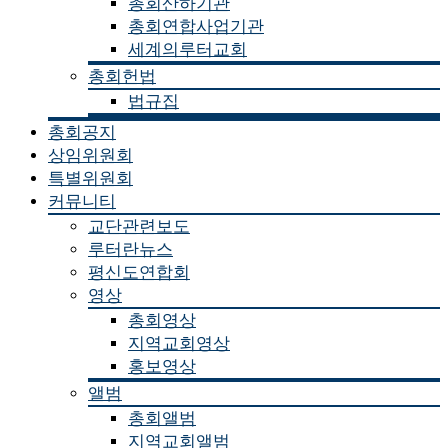
총회산하기관
총회연합사업기관
세계의루터교회
총회헌법
법규집
총회공지
상임위원회
특별위원회
커뮤니티
교단관련보도
루터란뉴스
평신도연합회
영상
총회영상
지역교회영상
홍보영상
앨범
총회앨범
지역교회앨범