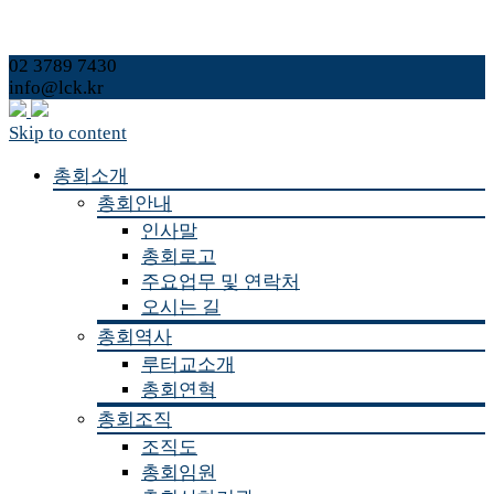
02 3789 7430
info@lck.kr
Skip to content
총회소개
총회안내
인사말
총회로고
주요업무 및 연락처
오시는 길
총회역사
루터교소개
총회연혁
총회조직
조직도
총회임원