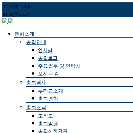
02 3789 7430
info@lck.kr
Skip
총회소개
to
총회안내
content
인사말
총회로고
주요업무 및 연락처
오시는 길
총회역사
루터교소개
총회연혁
총회조직
조직도
총회임원
총회산하기관