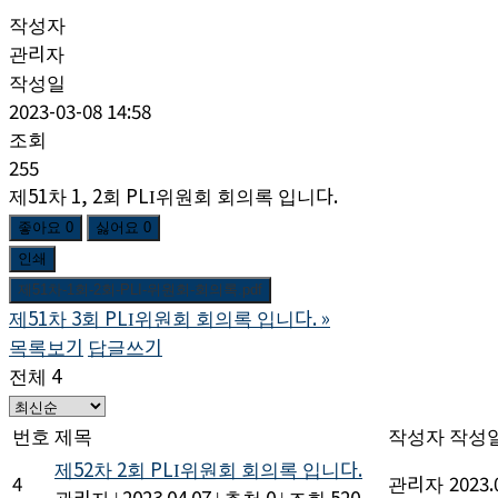
작성자
관리자
작성일
2023-03-08 14:58
조회
255
제51차 1, 2회 PLI위원회 회의록 입니다.
좋아요
0
싫어요
0
인쇄
제51차-1회-2회-PLI-위원회-회의록.pdf
제51차 3회 PLI위원회 회의록 입니다.
»
목록보기
답글쓰기
전체 4
번호
제목
작성자
작성
제52차 2회 PLI위원회 회의록 입니다.
4
관리자
2023.
관리자
|
2023.04.07
|
추천 0
|
조회 520