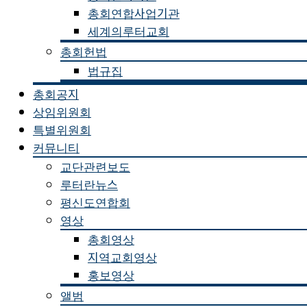
총회연합사업기관
세계의루터교회
총회헌법
법규집
총회공지
상임위원회
특별위원회
커뮤니티
교단관련보도
루터란뉴스
평신도연합회
영상
총회영상
지역교회영상
홍보영상
앨범