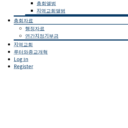
총회앨범
지역교회앨범
총회자료
행정자료
연간지정기부금
지역교회
루터와종교개혁
Log In
Register