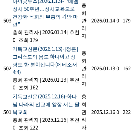
아이굿뉴스(2026.1.13)-“‘베델
총
성서 50주년…성서교육으로
회
건강한 목회와 부흥의 기반 마
503
관
2026.01.14
0
179
련”
리
총회 관리자
|
2026.01.14
|
추천
자
0
|
조회 179
기독교신문(2026.1.13)-[정론]
총
그리스도의 몸도 하나이고 성
회
령도 한 분이십니다(에베소서
502
관
2026.01.13
0
162
4:4)
리
총회 관리자
|
2026.01.13
|
추천
자
0
|
조회 162
기독교신문(2025.12.16)-하나
총
님 나라의 선교에 앞장 서는 팔
회
501
복교회
관
2025.12.16
0
222
총회 관리자
|
2025.12.16
|
추천
리
자
0
|
조회 222