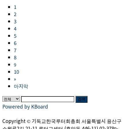
1
2
3
4
5
6
7
8
9
10
»
마지막
검색
Powered by KBoard
Copyright © 기독교한국루터회총회 서울특별시 용산구
소월로2길 21-11 루터교센터 (후암동 446-11) 02-3789-