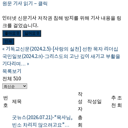
원문 기사 읽기 – 클릭
인터넷 신문기사 저작권 침해 방지를 위해 기사 내용을 링
크를 걸었습니다.
좋아요
0
싫어요
0
인쇄
«
기독교신문(2024.2.5)-[사랑의 실천] 선한 목자 리더십
국민일보(2024.2.9)-그리스도의 고난 깊이 새기고 부활을
기다리며…
»
목록보기
전체 510
작
번
추
조
제목
성
작성일
호
천
회
자
굿뉴스(2026.07.21)-“목사님,
총
빈소 차리지 않으려고요”…
회