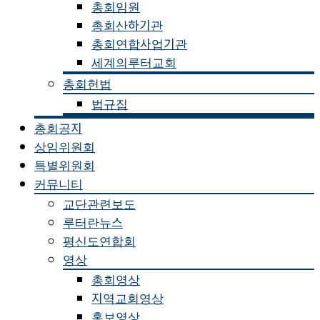
총회임원
총회산하기관
총회연합사업기관
세계의루터교회
총회헌법
법규집
총회공지
상임위원회
특별위원회
커뮤니티
교단관련보도
루터란뉴스
평신도연합회
영상
총회영상
지역교회영상
홍보영상