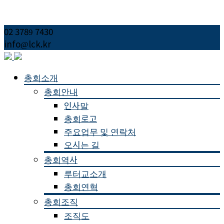
02 3789 7430
info@lck.kr
총회소개
총회안내
인사말
총회로고
주요업무 및 연락처
오시는 길
총회역사
루터교소개
총회연혁
총회조직
조직도