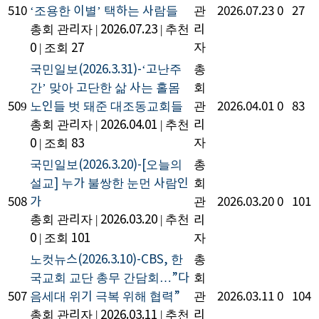
510
‘조용한 이별’ 택하는 사람들
관
2026.07.23
0
27
총회 관리자
|
2026.07.23
|
추천
리
자
0
|
조회 27
국민일보(2026.3.31)-‘고난주
총
간’ 맞아 고단한 삶 사는 홀몸
회
509
노인들 벗 돼준 대조동교회들
관
2026.04.01
0
83
총회 관리자
|
2026.04.01
|
추천
리
자
0
|
조회 83
국민일보(2026.3.20)-[오늘의
총
설교] 누가 불쌍한 눈먼 사람인
회
508
가
관
2026.03.20
0
101
총회 관리자
|
2026.03.20
|
추천
리
0
|
조회 101
자
노컷뉴스(2026.3.10)-CBS, 한
총
국교회 교단 총무 간담회…”다
회
507
음세대 위기 극복 위해 협력”
관
2026.03.11
0
104
총회 관리자
|
2026.03.11
|
추천
리