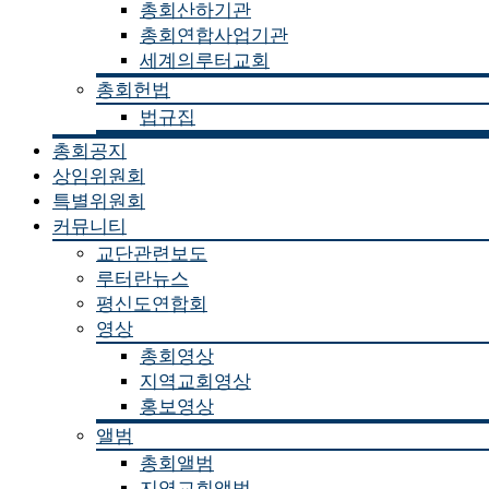
총회산하기관
총회연합사업기관
세계의루터교회
총회헌법
법규집
총회공지
상임위원회
특별위원회
커뮤니티
교단관련보도
루터란뉴스
평신도연합회
영상
총회영상
지역교회영상
홍보영상
앨범
총회앨범
지역교회앨범