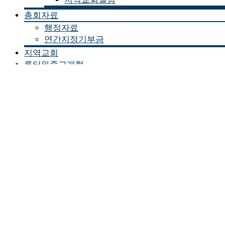
총회자료
행정자료
연간지정기부금
지역교회
루터와종교개혁
Log In
Register