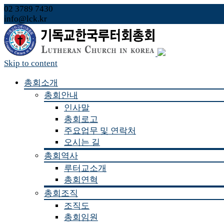
02 3789 7430
info@lck.kr
Skip to content
총회소개
총회안내
인사말
총회로고
주요업무 및 연락처
오시는 길
총회역사
루터교소개
총회연혁
총회조직
조직도
총회임원