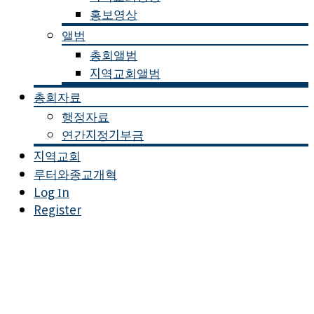
홍보영상
앨범
총회앨범
지역교회앨범
총회자료
행정자료
연간지정기부금
지역교회
루터와종교개혁
Log In
Register