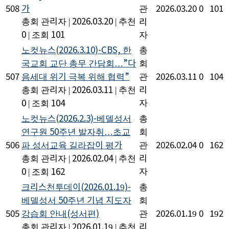
508
가
관
2026.03.20
0
101
총회 관리자
|
2026.03.20
|
추천
리
0
|
조회 101
자
노컷뉴스(2026.3.10)-CBS, 한
총
국교회 교단 총무 간담회…”다
회
507
음세대 위기 극복 위해 협력”
관
2026.03.11
0
104
총회 관리자
|
2026.03.11
|
추천
리
자
0
|
조회 104
노컷뉴스(2026.2.3)-베델성서
총
연구원 50주년 발자취…초교
회
506
파 성서교육 길라잡이 평가
관
2026.02.04
0
162
총회 관리자
|
2026.02.04
|
추천
리
자
0
|
조회 162
크리스천투데이(2026.01.19)-
총
베델성서 50주년 기념 지도자
회
505
강습회 안내(성서편)
관
2026.01.19
0
192
총회 관리자
|
2026.01.19
|
추천
리