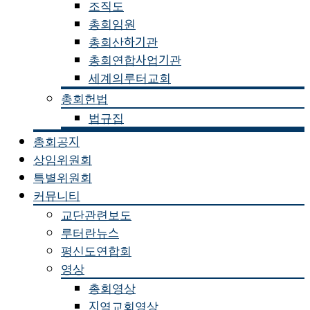
조직도
총회임원
총회산하기관
총회연합사업기관
세계의루터교회
총회헌법
법규집
총회공지
상임위원회
특별위원회
커뮤니티
교단관련보도
루터란뉴스
평신도연합회
영상
총회영상
지역교회영상