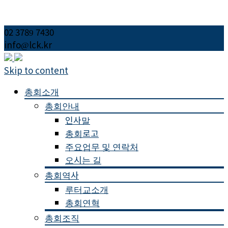
02 3789 7430
info@lck.kr
Skip to content
총회소개
총회안내
인사말
총회로고
주요업무 및 연락처
오시는 길
총회역사
루터교소개
총회연혁
총회조직